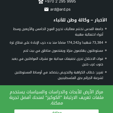
+970 2 295 9995
ard@ard.ps
الأخبار – وكالة وطن للأنباء
جامعة القدس تختتم فعاليات تخريج الفوج الخامس والأربعين وسط
أجواء احتفالية مهيبة
73,384 شهيدا و174,242 مصابا منذ بدء حرب الإبادة على قطاع غزة
مستوطنون يهاجمون منزلا ويقتحمون مناطق في بيت لحم
قوات الاحتلال تجري تحقيقات ميدانية مع عشرات المواطنين في يعبد
جنوب غرب جنين
تقرير: خطاب الكراهية والتحريض يتصاعد في أوساط المستوطنين
لشرعنة الجرائم بحق الفلسطينيين
الأرشيف
مركز الأرض للأبحاث والدراسات والسياسات يستخدم
ملفات تعريف الارتباط "الكوكيز" لمنحك أفضل تجربة
ممكنة.
موافق