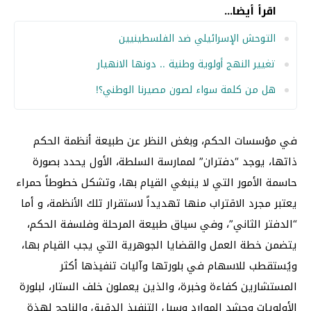
اقرأ أيضا...
التوحش الإسرائيلي ضد الفلسطينيين
تغيير النهج أولوية وطنية .. دونها الانهيار
هل من كلمة سواء لصون مصيرنا الوطني؟!
في مؤسسات الحكم، وبغض النظر عن طبيعة أنظمة الحكم
ذاتها، يوجد “دفتران” لممارسة السلطة، الأول يحدد بصورة
حاسمة الأمور التي لا ينبغي القيام بها، وتشكل خطوطاً حمراء
يعتبر مجرد الاقتراب منها تهديداً لاستقرار تلك الأنظمة، و أما
“الدفتر الثاني”، وفي سياق طبيعة المرحلة وفلسفة الحكم،
يتضمن خطة العمل والقضايا الجوهرية التي يجب القيام بها،
ويُستقطب للاسهام في بلورتها وآليات تنفيذها أكثر
المستشارين كفاءة وخبرة، والذين يعملون خلف الستار، لبلورة
الأولويات وحشد الموارد وسبل التنفيذ الدقيق والناجح لهذة