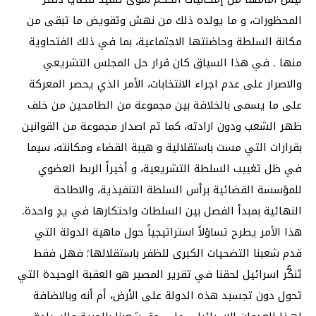
المحظورات، و ما يولده ذلك من نهش وتقويض ما تبقى من
مكانة السلطة وحاضنتها الاجتماعية، بما في ذلك الفتحاوية
منها . في هذا السياق كان قرار حل المجلس التشريعي
والاصرار على عدم اجراء الانتخابات، الأمر الذي يحصر المعركة
على ما يسمى بالخلافة بين مجموعة من الطامحين من خلف
ظهر الشعب ودون ارادته، كما تم اصدار مجموعة من القوانين
بقرارات التي مست باستقلالية و هيبة القضاء ومكانته، سيما
في ظل تغييب السلطة التشريعية، و أخيراً الربط العضوي
للمؤسسة القضائية برأس السلطة التنفيذية، والاطاحة
النهائية بمبدأ الفصل بين السلطات واحتكارها في يدٍ واحدة.
هذا الأمر يطرح تساؤلاً استراتيجياً حول ماهية الدولة التي
قدم شعبنا التضحيات الكبرى للظفر باستقلالها؛ فهل فقط
تَنكُّر اسرائيل لحقنا في تقرير المصير هو العقبة الوحيدة التي
تحول دون تجسيد هذه الدولة على الأرض، أم أنه وبالاضافة