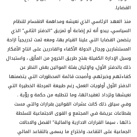
القضايا.
منذ العهد الرئاسي الذي نعيشه ومداهمة الانقسام للنظام
السياسي، يبدو أنه تم إضاعة أو تمزيق “الدفتر الثاني” الذي
يتضمن القضايا التي علينا القيام بها، ومعه تمت تدريجياً ازاحة
المستشارين ورجال الدولة الأكفاء والقادرين على انتاج الأفكار
وسبل الإدارة الكفيلة بفتح طريق الخروج من المأزق ، واستبدال
ذلك بالدفتر الأول، والإتيان بفئة الموالين بغض النظر عن
كفاءتهم وخبرتهم، وأصبحت قائمة المحظورات التي يتضمنها
الدفتر الأول أولويات العمل، رغم طبيعة المرحلة الخطيرة التي
نعيشها وتزداد تعقيداتها، وما تتطلبه من حكمة و روِّية .
وفي سياق ذلك كانت عشرات القوانين بقرارات والتي مست
بقطاعات عريضة في المجتمع و القوى الاجتماعية للسلطة
ذاتها ، سيما القرارات الادارية والمالية” الفصل والاحالات
الجماعية على التقاعد، واختراع ما يسمى بالتقاعد المالي