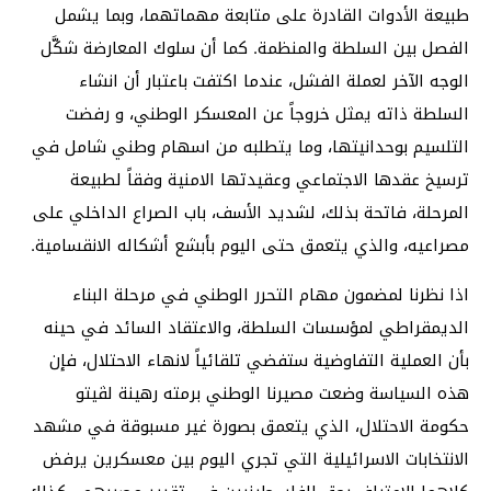
طبيعة الأدوات القادرة على متابعة مهماتهما، وبما يشمل
الفصل بين السلطة والمنظمة. كما أن سلوك المعارضة شكَّل
الوجه الآخر لعملة الفشل، عندما اكتفت باعتبار أن انشاء
السلطة ذاته يمثل خروجاً عن المعسكر الوطني، و رفضت
التلسيم بوحدانيتها، وما يتطلبه من اسهام وطني شامل في
ترسيخ عقدها الاجتماعي وعقيدتها الامنية وفقاً لطبيعة
المرحلة، فاتحة بذلك، لشديد الأسف، باب الصراع الداخلي على
مصراعيه، والذي يتعمق حتى اليوم بأبشع أشكاله الانقسامية.
اذا نظرنا لمضمون مهام التحرر الوطني في مرحلة البناء
الديمقراطي لمؤسسات السلطة، والاعتقاد السائد في حينه
بأن العملية التفاوضية ستفضي تلقائياً لانهاء الاحتلال، فإن
هذه السياسة وضعت مصيرنا الوطني برمته رهينة لڤيتو
حكومة الاحتلال، الذي يتعمق بصورة غير مسبوقة في مشهد
الانتخابات الاسرائيلية التي تجري اليوم بين معسكرين يرفض