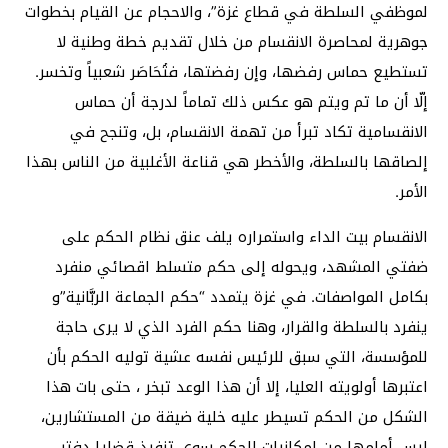
لموظفي السلطة في قطاع غزة”، والاحجام عن القيام بخطوات
جوهرية لمحاصرة الانقسام من خلال تقديم خطة وطنية لا
تستطيع حماس رفضها، وإن رفضتها، فتُحَاصَر شعبياً وتخسر.
إلّا أن ما تم ويتم هو عكس ذلك تماماً لدرجة أن حماس
الانقسامية تكاد تبرأ من تهمة الانقسام، بل، وتنجح في
إلصاقها بالسلطة، والأخطر هي قناعة الأغلبية من الناس بهذا
الأمر.
الانقسام بيت الداء واستمراره يلف عنق نظام الحكم على
ضفتي المشهد، ويحوله إلى حكم متسلط اقصائي منفرد
بكامل المواصفات. في غزة يتمدد “حكم الجماعة الربَّانية”و
ينفرد بالسلطة والقرار، وهنا حكم الفرد الذي لا يرى حاجة
للمؤسسة، التي سبق للرئيس نفسه عشية توليه الحكم بأن
اعتبرها أولويته العليا، إلا أن هذا الوعد تبخر ، حتى بات هذا
الشكل من الحكم تسيطر عليه خلية ضيقة من المستشارين،
ليس أمامها من إمكانيات الحكم سوى تنفيذ قضايا دفتر