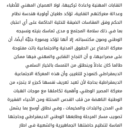
النقابات المهنية واعادة تركيبها، لولا العصيان المهني للأطباء
وعدالة معركتهم النقابية، تؤكد طغيان أولوية هندسة نظام
الحكم وفق المقاسات الضيقة للخلية الحاكمة على أي اعتبار،
بما في ذلك سلامة المجتمع و مدى تماسك بنيته ونسيجه
الوطني وصون مكتسباته، إلا أنها تؤكد وبصورة جليِّة أيضًا، أن
معركة الدفاع عن الحقوق المدنية والاجتماعية باتت مفتوحة
على مصراعيها، و أن النجاح النقابي والمهني فيها ممكن
طالما كان عادلاً وينطلق من التمسك بالخيار السلمي
الديمقراطي كنموذج للتغيير، وأن هذه المعركة الاجتماعية
الديمقراطية بحاجة لأن تعيد تعريف نفسها كجزءٍ لا يتجزء من
معركة المصير الوطني، وأهمية تكاملها مع موجات الهبات
الوطنية الناهضة من قلب القدس المحتلة ومن الأحياء الفقيرة
في المدن والبلدات والمخيمات ، وفي نطاق أوسع بما يشمل
تصويب مسار المرحلة وطابعها الوطني الديمقراطي وحاجتها
الماسة لتنظيم حاضنتها الجماهيرية والشعبية في اطار