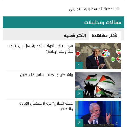
القضية الفلسطينية – تجريبي
مقالات وتحليلات
الأكثر مشاهدة
الأكثر شعبية
في سياق التحولات الدولية..هل يريد ترامب
حقًا وقف الإبادة؟
1
واشنطن والعداء السافر لفلسطين
2
خطة“احتلال” غزة لاستكمال الإبادة
والتهجير
3