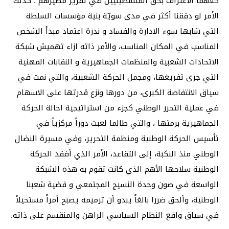
كلاهما الاعتراف بحق الفلسطينيين في تقرير مصيرهم . كذلك
الأمر لو دققنا أكثر في مدى سويّة بنية مؤسسات السلطة
التي شابها سوء الادارة والفساد و ندرة اعتماد مبدأ الشخص
المناسب في المكان المناسب، والأمر ذاته ازاء تهميش شبكة
الاتحادات الشعبية والمنظمات الجماهيرية و النقابات المهنية
التي جرى تفريغها، ومجمل الحركة الشعبية، والتي نمت في
سياق الانتفاضة الكبرى، من دورها ونزع قدرتها على الاسهام
في عملية التحرر الوطني كجزء من استراتيجية احالة الحركة
الجماهيرية برمتها ، والتي طالما لعبت دوراً مركزياً في
تأسيس الحركة الوطنية ومنظمة التحرير، وفي مسيرة النضال
الوطني منذ النكبة، إلى التقاعد، الأمر الذي أفقد الحركة
الوطنية سلاحها الأهم الذي كانت تقوم به هذه الشبكة
الواسعة في صون وحدة النسيج المجتمعي و قضية شعبنا
الوطنية، وألحق ضررا بالغاً يبدو أن ترميمه يصبح أمراً مستحيلاً
في سياق واقع النظام السياسي الراهن والمنقسم على ذاته.