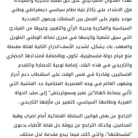
لهذا العدوان الاسرائيلي على حق شعبنا بالحرية والسيادة،
فإن الاعتداء على ركائز بنية نظام سياسي ديمقراطي وطني
موحد يقوم على الفصل بين السلطات ويصون التعددية
السياسية والفكرية وحرية الرأي والتعبير، وغيرها من المبادئ
التي سبق لشعبنا وكرسها في مجرى نضاله الوطني الطويل
والمعقد، بات يشكل، لشديد الأسف،الذراع الثانية لعتلة مقصلة
منع قيام دولة فلسطينية، تكون، وبالاضافة لامتدادها الحضاري
والتاريخي في هذه البلاد، إضافة نوعية للحضارة والتقدم
الانسانيين، وقادرة في نفس الوقت على استقطاب دعم أحرار
وشعوب العالم في وجه العنصرية المتنامية حد الفاشية التي
تأتي بجماعة كهانا”بن غفير وسموتريتش” إلى صلب الدولة
العبرية ونظامها السياسي، كتعبير عن مأزقها التاريخي .
التراجع عن بعض قوانين السلطة القضائية أمام اضراب وهبة
المحامين، وكذلك التراجع عن بروڤة حل نقابة الأطباء بدعوى
“فلسطنتها”، والتي كانت فيما يبدو مقدمة لحل مختلف