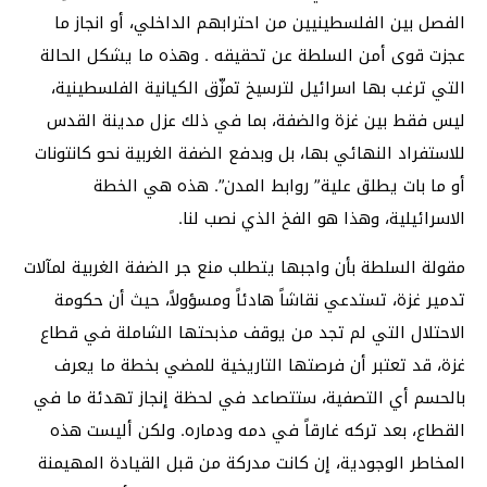
الفصل بين الفلسطينيين من احترابهم الداخلي، أو انجاز ما
عجزت قوى أمن السلطة عن تحقيقه . وهذه ما يشكل الحالة
التي ترغب بها اسرائيل لترسيخ تمزّق الكيانية الفلسطينية،
ليس فقط بين غزة والضفة، بما في ذلك عزل مدينة القدس
للاستفراد النهائي بها، بل وبدفع الضفة الغربية نحو كانتونات
أو ما بات يطلق علية” روابط المدن”. هذه هي الخطة
الاسرائيلية، وهذا هو الفخ الذي نصب لنا.
مقولة السلطة بأن واجبها يتطلب منع جر الضفة الغربية لمآلات
تدمير غزة، تستدعي نقاشاً هادئاً ومسؤولاً، حيث أن حكومة
الاحتلال التي لم تجد من يوقف مذبحتها الشاملة في قطاع
غزة، قد تعتبر أن فرصتها التاريخية للمضي بخطة ما يعرف
بالحسم أي التصفية، ستتصاعد في لحظة إنجاز تهدئة ما في
القطاع، بعد تركه غارقاً في دمه ودماره. ولكن أليست هذه
المخاطر الوجودية، إن كانت مدركة من قبل القيادة المهيمنة