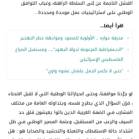
الفشل الناجمة عن بُنى السلطة الراهنة، وغياب التوافق
الوطني على استراتيجيات عمل موحدة ومحددة .
اقرأ أيضا...
محرقة حواره .. الأولوية للصمود ومواجهة خطر التهجير
“الديمقراطية المزعومة لدولة اليهود”،… ومستقبل الصراع
الفلسطيني الإسرائيلي
“حتى لا نكسر الجمل علشان عشوة واوي”
لو جرّدنا مواقفنا، وحتى انحيازاتنا الوطنية التي لا تقبل الانحناء
، فإن السؤال الذي يطرح نفسه، ويتداوله العامة من مختلف
المشارب في الضفة الغربية الذين باتوا يعيشون قلق حد
السيف والرعب من المستقبل، وعتمة المصير الوطني في ظل
اشتداد حالة الاستقطاب والتعبئة والتحشيد والضحايا هو : هل