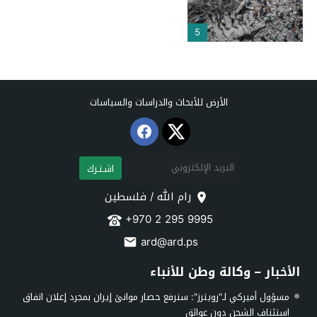
5
الأرض للأبحاث والدراسات والسياسات
اشـتـرك
رام الله / فلسطين
+970 2 295 9995
ard@ard.ps
الأخبار – وكالة وطن للأنباء
مسؤول أميركي لـ"رويترز": سنرفع حصار موانئ إيران بمجرد إعلان اتفاق
استئناف الشحن دون عوائق