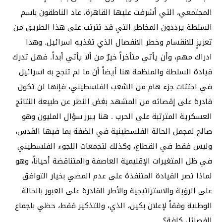
المجتمعي، التي أشرفت عليها القاهرة، عاد الناطقون باسم
السلطة يرددون المخاطر التي قد تترتب على هذا الطريق من
تعزيزٍ للانقسام وخطر الانفصال الذي تغذيه اسرائيل. وهذا
ادراك مهم، وأن يأتي متأخراً خيرٌ من ألا يأتي أبداً. فهل تدرك
قيادة السلطة والمنظمة هنا أيضاً أن ما لم تنجح به اسرائيل
في اجتثاث جزء هام من الشعب الفلسطيني، فإنها لن تكون
قادرة على إقصائه من المشهد بغض النظر عن طبيعة النتائج
العسكرية المترتبة على الحرب . هنا يبرز سؤال المليون وهو
صالح لمجمل الحالة الفلسطينية في الضفة بما فيها القدس،
وليس فقط في القطاع، وكذلك لتجمعات اللجوء الفلسطيني
في ظل المتغيرات الإقليمية العاصفة والمتناقضة أحياناً، وهو
لماذا تصر القيادة المتنفذة على عدم المضي بخيار التوافق
على الرؤية والاستراتيجية والأطر القادرة على العبور بالحالة
الوطنية وفقاً لإعلان بكين، الذي، وللتذكير فقط، حظي باجماع
الفصائل كافة؟