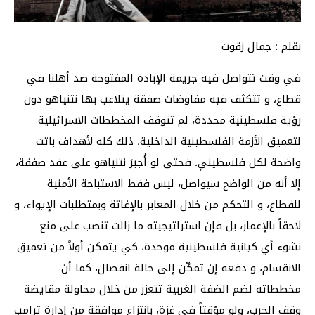
بقلم : جمال زقوت
في وقت تتواصل فيه جريمة الإبادة المفتوحة ضد أهلنا في
قطاع، و تتكثف فيه مفاوضات صفقة يتلاعب بها نتنياهو دون
رؤية فلسطينية محددة، لم تتوقف المخططات الاسرائيلية
لتعميق الأزمة الفلسطينية الداخلية. ذلك كله لأهداف باتت
واضحة لكل فلسطيني. فحتى لو أُجبرَ نتنياهو على عقد صفقة،
إلا أنه من الواضح سيواصل، ليس فقط الاستباحة الأمنية
للقطاع، و التحكم من خلال المعابر بالإغاثة وبمتطلبات الإيواء، و
لاحقاً بالإعمار، بل فإن استراتيجيته ما زالت تنصب على منع
نشوء أي كيانية فلسطينية موحدة، كي يتمكن أولاً من تعميق
الانقسام، و دفعه إن تمكّن إلى حالة انفصال، كما أن
مخططاته لضم الضفة الغربية تتعزز من خلال محاولة مقايضة
وقف الحرب، ولو مؤقتاً في غزة، بانتزاع موافقة من إدارة ترامب