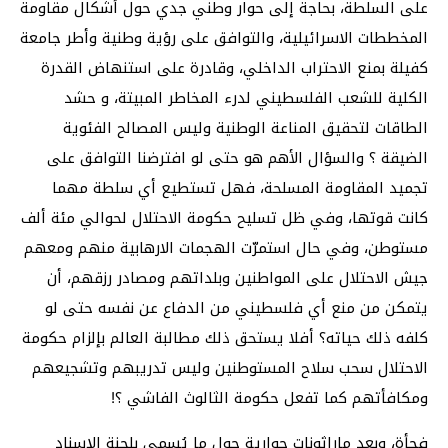
على السلطة، بحاجة إلى حوار وطني جدي حول أشكال مقاومة
المخططات الاسرائيلية، والتوافق على رؤية وطنية وأطر جامعة
كفيلة بمنع الاحتراب الداخلي، وقادرة على استنهاض القدرة
الكلية للشعب الفلسطيني لدرء المخاطر المبيتة، و حشد
الطاقات لتحقيق المناعة الوطنية وليس المصالح الفئوية
الضيقة ؟ والسؤال الأهم هو حتى لو افترضنا التوافق على
تجميد المقاومة المسلحة، فهل تستطيع أي سلطة مهما
كانت قوتها، وفي ظل تسليح حكومة الاحتلال لحوالي مئة ألف
مستوطن، وفي حال استمرّت الهجمات الارهابية منهم ومعهم
جيش الاحتلال على المواطنين وبلداتهم ومصادر رزقهم، أن
يتمكن من منع أي فلسطيني من الدفاع عن نفسه حتى لو
كلفه ذلك حياته؟ أفلا يستحق ذلك مطالبة العالم بإلزام حكومة
الاحتلال سحب سلاح المستوطنين وليس تدريبهم وتشجيعهم
ومكافأتهم كما تفعل حكومة الثالوث الفاشي ؟!
فجأة، وبعد ماراثونات حوارية حول ما يُسمى بلجنة الإسناد