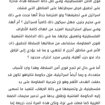
قوى الأمن الفلسطينية، وفي ظل حالة السلطة هذه، قادرة
على تحقيق فرض سيطرتها على المناطق التي فشلت
اسرائيل في تحقيقها؟ ولو افترضنا جدلاً أنها نجحت في ذلك
في مخيم جنين، فهل سيكون ذلك كافياً لاسرائيل ؟ أم أنها،
وفي سياق استراتيجية المزيد من انهاك كافة الأطراف
الفلسطينية وتعميق عزلتها، بما في ذلك الحاضنة الشعبية
لقوى المقاومة، ستضاعف من مطالبها للسلطة لتحقيق ذات
الأمر في مناطق أخرى لا تنتهي، و بما قد يؤدي إلى انزلاق
حاد نحو حرب أهلية، وليس مجرد احتراب محدود ؟
أما في حال لم تنجح قوى أمن السلطة، وهذا وارد لأسباب
متعددة، و ربما أيضاً اسرائيلية، فإن حكومة نتانياهو تكون قد
حققت الهدف الأهم وهو نزع شرعية المقاومة على يد
فلسطينية، بل وتصنيفها في خانة الارهاب، لتنفيذ ما تسعى
إليه الحكومة الفاشية بإطلاق يدها في تدمير مخيمات الضفة
الغربية كما فعلت في غزة، ولكن هذه المرة تحت ذريعة إما