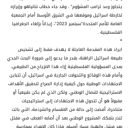
يتجاوز وعد ترامب المشؤوم” . وقد جاء خطاب نتانياهو وإبرازه
لخارطة اسرائيل وموقعها في الشرق الأوسط أمام الجمعية
العامة للأمم المتحدة”سبتمبر 2023”، إيذاناً بإلغاء الجغرافيا
الفلسطينية .
*
ايراد هذه المقدمة العاجلة لا يهدف فقط إلى تشخيص
طبيعة اسرائيل الراهنة، بقدر ما يدعو إلى ضرورة البحث الجدي
بمدى المسؤولية الفلسطينية إزاء هذا الانزياح.من الطبيعي،
وأمام هذه الوقائع والتحولات الجارية في اسرائيل، أن تتباين
الاجتهادات الوطنية حول كيفية إدارة الصراع لتحقيق الأهداف
الاستراتيجية للنضال الوطني. ولكن الذي لم يكن طبيعياً أو
مقبولاً هو أن تتحول هذه الاجتهادات إلى استراتيجيات
متناحرة، أفضت إلى حالة من الانقسام والشرذمة، التي باتت
تنذر بتفكك المشروع الوطني بعد أن أصابه العطب في مقتل
بعد فشل وانهيار مسار أوسلو. فإذا كان الانفراد بممارسة