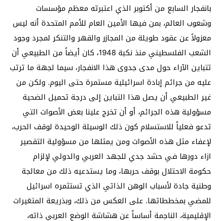
بانفجار السابع من أكتوبر الذي اعتبرته معظم مؤسسات
وشعوب العالم، بمن فيها الأمين العام للأمم المتحدة أنه ليس
معزولاً عن عقود طويلة من المجازر والقهر والتنكر لمجرد وجود
الشعب الفلسطيني منذ نكبة 1948، كان أيضاً من الطبيعي أن
تتباين الآراء حول مدى جدوى هذا الانفجار، سيما لجهة ما ترتب
عليه من جرائم إبادة اسرائيلية مستمرة حتى اليوم. ولكن من
غير الطبيعي أن يصل هذا التباين إلى درجة تحميل الضحية
مسؤولية هذه الجرائم، أو أن تخرج علينا بعض الأصوات التي
تدعو فعلياً للاستسلام كون ذلك الوسيلة الوحيدة لوقف الحرب،
لإعفاء مثل هذه الأصوات ومن يمثلها من مسؤولية التقصير
ازاء دورها في حشد جدي للجهد العربي والدولي لإلزام
حكومة الاحتلال بوقف حربها، وما يستدعيه ذلك من معالجة
وطنية جادة لأسباب الوهن الذاتي الذي تستثمره اسرائيل
للمضي بمخططاتها. على العكس من ذلك، وبذريعة المتغيرات
الإقليمية، الناجمة أساساً عن هشاشة الوضع العربي ذاته،