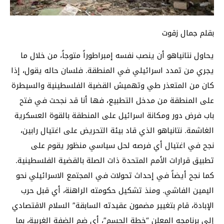
بقلم جمال زقوت
يحاول نتانياهو أن ينصب نفسه إمبراطوراً متوجاً، من خلال ما
يجري من تمدد اسرائيلي في المنطقة. فلسان حاله يقول، إذا
كان من المتعذر طي وتهميش القضية الفلسطينية والسيطرة
على المنطقة من مدخل التطبيع، فها أنا قد نجحت في فتح
باب فرض دور ومكانة اسرائيل على المنطقة بالقوة العسكرية
الغاشمة. نتانياهو الذي قاد بيئة التحريض على اغتيال رابين،
نجح في اغتيال أي فرصه لحل سياسي منظور يقوم على
تطبيق قرارات الأمم المتحدة ذات الصلة بالقضية الفلسطينية.
كما نجح أيضاً في إحداث تحولات في المجتمع الاسرائيلي نحو
اليمين الفاشي. ومنذ تشكيل حكومته الراهنة، أي قبل حرب
الإبادة، قام بتغيير مضمون عقيدته السابقة” السلام الاقتصادي
إلى برنامجه المعلن “خطة الحسم”، أي ضم الضفة الغربية، بما