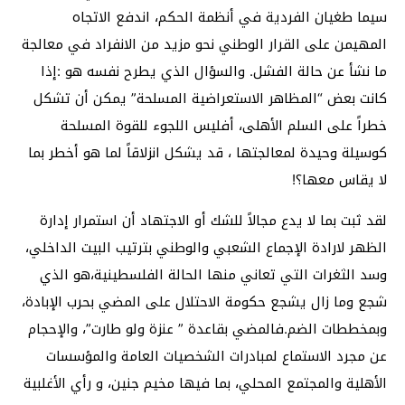
سيما طغيان الفردية في أنظمة الحكم، اندفع الاتجاه
المهيمن على القرار الوطني نحو مزيد من الانفراد في معالجة
ما نشأ عن حالة الفشل. والسؤال الذي يطرح نفسه هو :إذا
كانت بعض “المظاهر الاستعراضية المسلحة” يمكن أن تشكل
خطراً على السلم الأهلى، أفليس اللجوء للقوة المسلحة
كوسيلة وحيدة لمعالجتها ، قد يشكل انزلاقاً لما هو أخطر بما
لا يقاس معها؟!
لقد ثبت بما لا يدع مجالاً للشك أو الاجتهاد أن استمرار إدارة
الظهر لارادة الإجماع الشعبي والوطني بترتيب البيت الداخلي،
وسد الثغرات التي تعاني منها الحالة الفلسطينية،هو الذي
شجع وما زال يشجع حكومة الاحتلال على المضي بحرب الإبادة،
وبمخططات الضم.فالمضي بقاعدة ” عنزة ولو طارت”، والإحجام
عن مجرد الاستماع لمبادرات الشخصيات العامة والمؤسسات
الأهلية والمجتمع المحلي، بما فيها مخيم جنين، و رأي الأغلبية