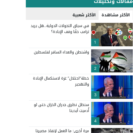
مقالات وتحليلات
الأكثر مشاهدة
الأكثر شعبية
في سياق التحولات الدولية..هل يريد
ترامب حقًا وقف الإبادة؟
1
واشنطن والعداء السافر لفلسطين
2
خطة“احتلال” غزة لاستكمال الإبادة
والتهجير
3
سنظل نطرق جدران الخزان حتى لو
أُدميت أيدينا
4
مرة أخرى: ما العمل لإنقاذ مصيرنا