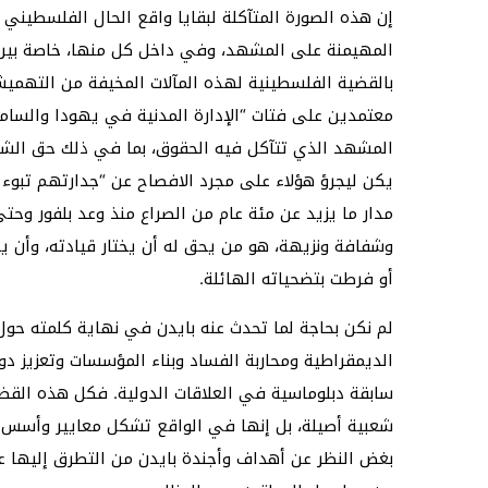
إن هذه الصورة المتآكلة لبقايا واقع الحال الفلسطيني 
المهيمنة على المشهد، وفي داخل كل منها، خاصة بين
بالقضية الفلسطينية لهذه المآلات المخيفة من التهمي
معتمدين على فتات “الإدارة المدنية في يهودا والسامرة
المشهد الذي تتآكل فيه الحقوق، بما في ذلك حق الشع
يكن ليجرؤ هؤلاء على مجرد الافصاح عن “جدارتهم تبوء 
مدار ما يزيد عن مئة عام من الصراع منذ وعد بلفور وحت
وشفافة ونزيهة، هو من يحق له أن يختار قيادته، وأن ي
أو فرطت بتضحياته الهائلة.
لم نكن بحاجة لما تحدث عنه بايدن في نهاية كلمته حول 
الديمقراطية ومحاربة الفساد وبناء المؤسسات وتعزيز دو
سابقة دبلوماسية في العلاقات الدولية. فكل هذه الق
شعبية أصيلة، بل إنها في الواقع تشكل معايير وأسس 
بغض النظر عن أهداف وأجندة بايدن من التطرق إليها عل