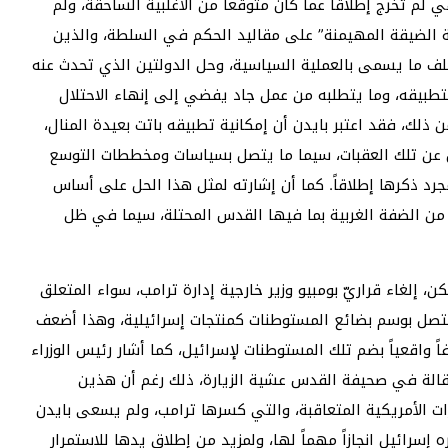
لم تخرج إطلاقاً عما كان متوقعاً من الأغلبية الساحقة، ولم
ية الضيقة المهيمنة” على مقاليد الحكم في السلطة، والذين
لف ما يسمى بالعملية السياسية، وحل الدولتين الذي تحدث عنه
تطبيقه، وما يتطلبه من عمل جاد يفضي إلى إنهاء الاحتلال
لك، فقد اعتبر بايدن أن إمكانية تطبيقه باتت بعيدة المنال،
ل عن تلك العقبات، سيما ما يتصل بسياسات ومخططات التوسع
رد ذكرها إطلاقاً. كما أن إشارته لمثل هذا الحل على أساس
واسعة من الضفة الغربية بما فيها القدس المحتلة، سيما في ظل
ن، إلغاء قراريّ بومبيو وزير خارجية إدارة ترامب، سواء المتعلق
المتصل بوسم بضائع المستوطنات كمنتجات إسرائيلية، وهذا أضعف
فاً واقعياً بضم تلك المستوطنات لإسرائيل، كما أشار رئيس الوزراء
الة في صحيفة القدس عشية الزيارة، ذلك رغم أن هذين
رات الأمريكية المتعاقبة، والتي كسرها ترامب، ولم يسعى بايدن
 إسرائيل انجازاً مهماً لها، ولمزيد من إطلاق يدها للاستمرار