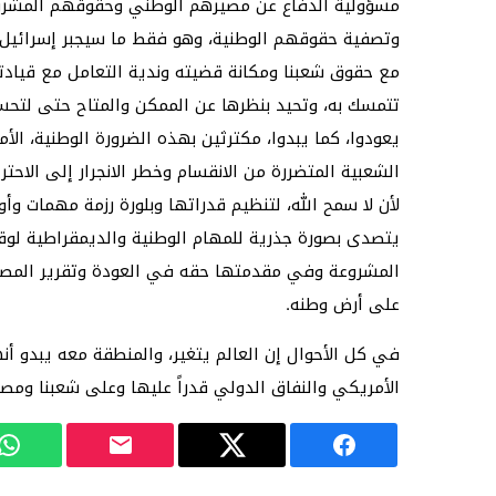
مسؤولية الدفاع عن مصيرهم الوطني وحقوقهم المشرو
وتصفية حقوقهم الوطنية، وهو فقط ما سيجبر إسرائيل و
مع حقوق شعبنا ومكانة قضيته وندية التعامل مع قيادته
تتمسك به، وتحيد بنظرها عن الممكن والمتاح حتى لتحسي
يعودوا، كما يبدوا، مكترثين بهذه الضرورة الوطنية، ا
الشعبية المتضررة من الانقسام وخطر الانجرار إلى الاحترا
لأن لا سمح الله، لتنظيم قدراتها وبلورة رزمة مهمات و
يتصدى بصورة جذرية للمهام الوطنية والديمقراطية لوقف
المشروعة وفي مقدمتها حقه في العودة وتقرير المصير،
على أرض وطنه.
في كل الأحوال إن العالم يتغير، والمنطقة معه يبدو أنها ت
الأمريكي والنفاق الدولي قدراً عليها وعلى شعبنا ومصي