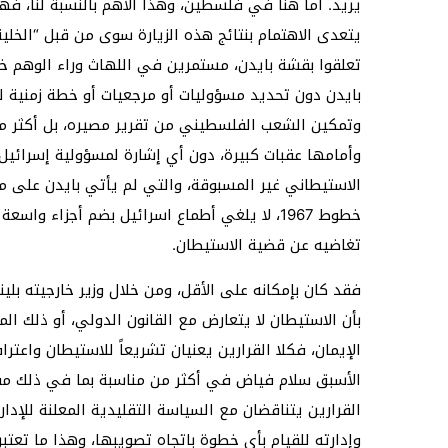
يريد. أما هنا في فلسطين، وهذا الأهم بالنسبة لنا، فهي 
يتعدى الاهتمام بنتائج هذه الزيارة سوى من قبل “الخل
تعلقوا بقشة بايدن، مستمرين في اللهاث وراء الوهم خ
بايدن دون تحديد مسؤوليات أو مرجعيات أو خطة زمنية ل
وتمكين الشعب الفلسطيني من تقرير مصيره، بل أكثر من ذ
وأمامها عقبات كبيرة، دون أي إشارة لمسؤولية إسرائي
الاستيطاني غير المسبوقة، والتي لم يأتي بايدن على مج
خطوط 1967، لا يلغي أطماع اسرائيل بضم أجزاء 
تغاضيه عن قضية الاستيطان.
فقد كان بإمكانه على الأقل، ومن خلال وزير خارجيته بلينك
بأن الاستيطان لا يتعارض مع القانون الدولي، أو ذلك 
الإيمان، فكلا القرارين يعنيان تشريعاً للاستيطان واعترا
الأسبق سلام فياض في أكثر من مناسبة بما في ذلك مق
القرارين يتناقضان مع السياسة التقليدية المعلنة للإدا
وإدارته للقيام بأي خطوة باتجاه تصويبها، وهذا ما تعتبره