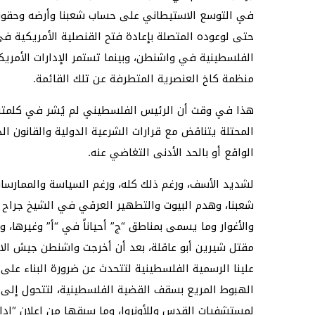
في التوسع الاستيطاني على حساب شعبنا وأرضه وحقوقه ف
حتى لوعوده المتصلة بإعادة فتح القنصلية الأمريكية ف
الفلسطينية في واشنطن، وبينما تستمر الإدارات الأمريك
منظمة كاخ العنصرية المتطرفة عن تلك القائمة.
هذا في وقت أن الرئيس الفلسطيني لم يُشر في كلمته أ
المحتلة يتناقض مع قرارات الشرعية الدولية والقانون ال
الواقع أو بالحد الأدنى التغاضي عنه.
لشديد الأسف، ورغم ذلك كله، ورغم السياسة والممارسات ال
شعبنا، وهدم البيوت والتطهير العرقي في الشيخ جراح
والأغوار وما يسمى بمناطق “ج” أحياناً في “أ” وغيرها، 
مقتل شيرين أبو عاقلة، بعد أن أخرجت واشنطن جيش الا
علينا الرسمية الفلسطينية لتتحدث عن ضرورة البناء على 
الهبوط المريع بسقف القضية الفلسطينية، لتتحول إلى 
لمستشفيات القدس وللأونروا، وما سبقها من إعلان “إدار