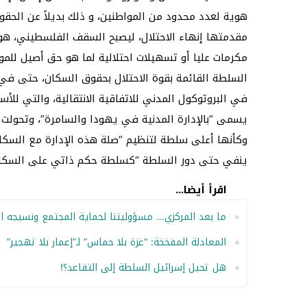
هوية لعدد محدود من المواطنين، و ذلك بديلاً عن الحقو
مقدمتها إنهاء الاحتلال، ليصبح السقف الفلسطيني، هو م
مكرمات عليا أو تسهيلات احتلالية لما هو حق أصيل للم
السلطة القائمة بقوة الاحتلال بحقوق السكان، حتى في سن
في البروتوكول المدني للاتفاقية الانتقالية، والتي للأس
يسمى “بالإدارة المدنية في يهودا والسامرة”، وتحولت م
وكأنها أعلى سلطة لتنظيم “صلة هذه الإدارة مع السكا
ينفي حتى دور السلطة “كسلطة حكم ذاتي على السكان
اقرأ أيضا...
ما بعد المركزي… مسؤوليتنا لحماية المجتمع ونسيجه ا
المعادلة المفخخة: “غزة بلا حماس” لـ”إعمار بلا تهجير”
هل تحيل إسرائيل السلطة إلى التقاعد؟!