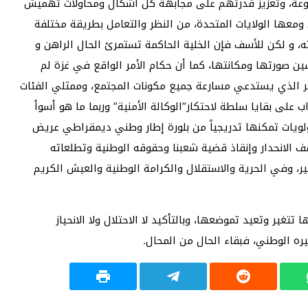
عة، وتعزيز قدرتهم على مجابهة كل أشكال ومحاولات تهميش
معها الولايات المتحدة، من النظر والتعامل بطريقة مختلفة
، و لكن للأسف فإن الخلية الحاكمة تستمرئ الحال الراهن و
ن صورتها ومكانتها، كما أن حكام الأمر الواقع في غزة لم
لأمر الذي يستدعي مسارعة جميع مكونات المجتمع، وممثلي الفئات
ب على بقايا سلطة لاحتكار”الوكالة الأمنية” وربما ما هو أسوأ
أولويات تمكنها تدريجياً من بلورة إطار وطني ديمقراطي عريض
 الانحدار وإنقاذ قضية شعبنا وحقوقه الوطنية وتطلعاته
 وفي الحرية والاستقلال والكرامة الوطنية والعيش الكريم
تغير وتعيد تموضعها، وبالتأكيد لا الاحتلال ولا الانحياز
ره الوطني، فبقاء الحال من المحال.