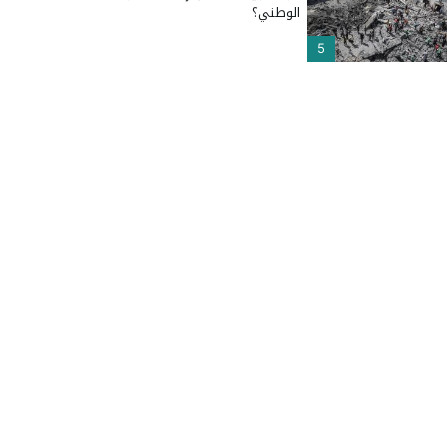
الوطني؟
5