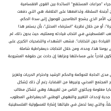
جراء “صراعات المستنقع” السائدة بين القوى الانقسامية
 أجنحة السلطة، وتدافعها على الخلافة، هي التي دفعت
ش، الأمر الذي يشجع الطامحين للوصول إلى سدة الحكم،
”، أو من خلال نظرية “استرضاء المحتل”، بأن يستمر هذا
ب الفلسطيني في انتخاب قيادته وممثليه، حيث بدون ذلك، لم
القيادة دون انتخابات”. فشعب الشهداء والتضحيات الكبرى على
ى يومنا هذا، وحده، ومن خلال انتخابات ديمقراطية شاملة
كون قادراً على مساءلتها وعزلها إن حادت عن حقوقه المشروعة
مدى الحاجة للحوكمة والحكم الرشيد واحترام الحريات وتعزيز
ر المجتمع المدني، وغيرها من القضايا، رغم أن ذلك يُشكل
ضايا معلومة ويكتوي الناس من تغييبها، وهي تشكل مطالب
جدية لإحداث التغيير والنهوض الوطني الديمقراطي المطلوب،
ناً، والتي ربما تحمل في طياتها إشارة للمسؤولية الفلسطينية