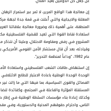
عن جعل حل الدولتين بعيد المنال.
إن معالجة هذا الواقع المرير، لا تمر عبر استمرار الرهان
المعلنة والايجابية والتي أُعلنت في قمة جدة لجهة مركز
المنطقة، على أهمية ذلك وضرورة معالجة علاقاتنا العرب
استعادة نقاط القوة التي تعيد للقضية الفلسطينية مك
المشروع في رفض ومقاومة الاحتلال، وعلينا أن نتذكر ما
وقيادته، بعد أن قال مستشار الأمن القومي الأمريكي بر
عام 1982، “وداعاً لمنظمة التحرير”.
إن استنهاض طاقات الشعب الفلسطيني واستعادة الأمل في
الوحدة الوحدة الوطنية باعادة الاعتبار للطابع الائتلا
الفصائل والقوى السياسية، بما فيها التي ما زالت غير
المستقلة المؤثرة والفاعلة في المجتمع، وكقائدة لنضا
وكذلك إعادة بناء مؤسسات السلطة الوطنية في إطار ح
الناس، واحترام حقوقهم المدنية والدستورية، وفي مق