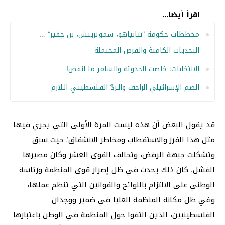
اقرأ أيضا...
مخططات حكومة “نتانياهو، سموتريتش، بن چڤير” …
التحديات الكامنة والفرص المحتملة
الانتخابات: خلصت الحدوتة والسامر ما انفض!
الضم الإسرائيلي الزاحف والـردّ الفـلسطينـي الـلازم
قد يقول البعض أن هذه ليست المرة الأولى التي يجري فيها
مثل هذا الفرز والاستقطاب ومخاطر الانشقاق؛ حيث سبق
وتشكلت جبهة الرفض، وتحالف القوى العشر وكان مصيرها
الفشل. كان ذلك يحدث في ظل إصرار قوى المنظمة ورئاسة
الوطني على الالتزام باللوائح والقوانين التي تنظم عملها،
وفي ظل مكانة المنظمة العليا في ضمير ووجدان
الفلسطينيين، الذين التفوا حول المنظمة في الوطن باعتبارها