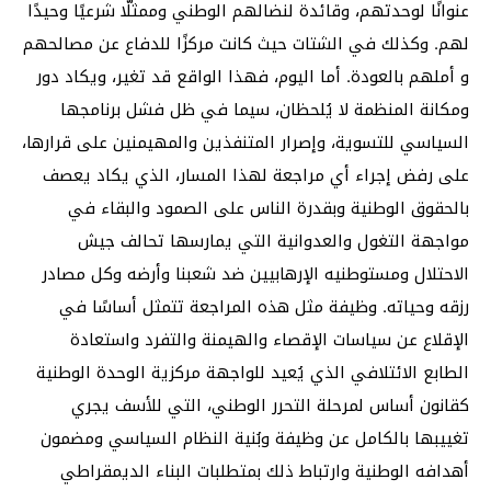
عنوانًا لوحدتهم، وقائدة لنضالهم الوطني وممثلّا شرعيًا وحيدًا
لهم. وكذلك في الشتات حيث كانت مركزًا للدفاع عن مصالحهم
و أملهم بالعودة. أما اليوم، فهذا الواقع قد تغير، ويكاد دور
ومكانة المنظمة لا يُلحظان، سيما في ظل فشل برنامجها
السياسي للتسوية، وإصرار المتنفذين والمهيمنين على قرارها،
على رفض إجراء أي مراجعة لهذا المسار، الذي يكاد يعصف
بالحقوق الوطنية وبقدرة الناس على الصمود والبقاء في
مواجهة التغول والعدوانية التي يمارسها تحالف جيش
الاحتلال ومستوطنيه الإرهابيين ضد شعبنا وأرضه وكل مصادر
رزقه وحياته. وظيفة مثل هذه المراجعة تتمثل أساسًا في
الإقلاع عن سياسات الإقصاء والهيمنة والتفرد واستعادة
الطابع الائتلافي الذي يُعيد للواجهة مركزية الوحدة الوطنية
كقانون أساس لمرحلة التحرر الوطني، التي للأسف يجري
تغييبها بالكامل عن وظيفة وبُنية النظام السياسي ومضمون
أهدافه الوطنية وارتباط ذلك بمتطلبات البناء الديمقراطي