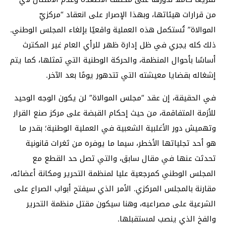
من قرارات هيئاتها، وبهذا الإصرار على انعقاد “مركزيّ
الموالاة” تُستكمل هذه العملية واقعيًا بإلغاء المجلس الوطني.
ذلك كله يجري في ظل إدارة ظهر للرأي العام غير المكترث
أساسًا بأحوال المنظمة، والحركة الوطنية التي تمثلها، كما يتم
إشغاله بقضايا معيشته التي تتدهور يومًا بعد الآخر.
في الحقيقة، إن عقد “مجلس الموالاة” لن يكون الوجه الوحيد
للأزمة المتفاقمة، من حيث إحكام القبضة على مركز صنع القرار
وتهميش دور الأغلبية الشعبية في العملية الوطنية؛ بقدر ما
هو أحد تجلياتها الأخطر، سيما ما يوفره من ثغرات قانونية
تحدثت عنها في مقال سابق، والتي تصل حد القطع مع
المجلس الوطني كمرجعية عليا لمنظمة التحرير ومكانة أعضائه،
مقارنة بالمجلس المركزي. الأمر الذي سيفتح أبواب الصراع على
الشرعية على مصراعيه، وهنا سيكون مقتل منظمة التحرير
والفخ الذي ينصب لمستقبلها.