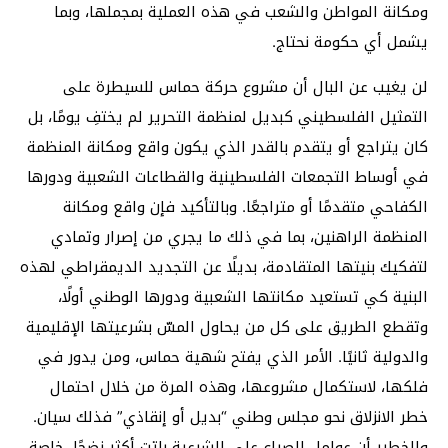
ومكانة المواطن والشعب في هذه العملية بمجملها، وبما
يشمل أي حكومة نحتاج.
لن يغيب عن البال أن مشروع حركة حماس للسيطرة على
التمثيل الفلسطيني كبديل لمنظمة التحرير لم يختفِ يومًا، بل
كان يتراجع أو يتقدم بالقدر الذي يكون واقع ومكانة المنظمة
في أوساط التجمعات الفلسطينية والقطاعات الشعبية ودورها
الكفاحي متقدمًا أو متراجعًا. وبالتأكيد فإن واقع ومكانة
المنظمة الراهنين، بما في ذلك ما يجري من إصرار وتمادي
لتفكيك بنيتها المتقادمة، بديلًا عن التجديد الديمقراطي لهذه
البنية كي تستعيد مكانتها الشعبية ودورها الوطني أولًا،
وتقطع الطريق على كل من يحاول المسّ بشرعيتها الإقليمية
والدولية ثانيًا. الأمر الذي يفتح شهية حماس، ومن يدور في
فلكها، لاستكمال مشروعها، وهذه المرة من خلال احتمال
خطر الانزلاق نحو مجلس وطني “بديل أو إنقاذي” فذلك سيان.
والخطير أن عوامل الصراع على الشرعية باتت أكثر نضجًا، خاصة