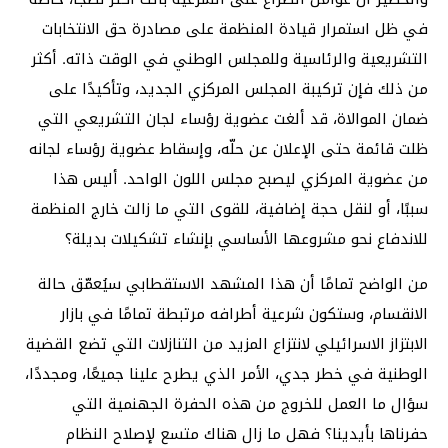
في ظل استمرار قيادة المنظمة على مصادرة حق الانتخابات
التشريعية والرئاسية وللمجلس الوطني في الوقت ذاته. أكثر
من ذلك فإن تركيبة المجلس المركزي الجديد، وتأكيدًا على
ضمان الموالاة، قد ألغت عضوية رؤساء لجان التشريعي التي
ظلت قائمة حتى الإعلان عن حلّه، وإسقاط عضوية رؤساء لجانه
من عضوية المركزي ليصبح مجلس اللون الواحد. أليس هذا
سببًا، أو لنقل حجة إضافية، للقوى التي ما زالت خارج المنظمة
للاندفاع نحو مشروعها الأساسي بإنشاء تشكيلات بديلة؟
من الواضح تمامًا أن هذا المشهد الاستقطابي سيُعمّق حالة
الانقسام، وستكون شرعية أطرافه مرتبطة تمامًا في بازار
الابتزاز الاسرائيلي لانتزاع المزيد من التنازلات التي تضع القضية
الوطنية في خطر جدي، الأمر الذي يطرح علينا جميعًا، ومجددًا،
سؤال ما العمل للخروج من هذه الحفرة الجهنمية التي
حفرناها بأيدينا؟ فهل ما زال هناك متسع لإصلاح النظام