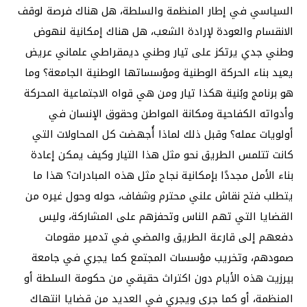
السياسي في إطار المنظمة والسلطة، هل هناك فرصة لوقف
الانقسام والعودة لإرادة الشعب، هل هناك إمكانية لنهوض
وطني جدي يرتكز على تيار وطني ديمقراطي علماني عريض
يعيد بناء الحركة الوطنية ومؤسساتها الوطنية الجامعة؟ وما
هو برنامج وبُنية هكذا تيار ومن هي قواه الاجتماعية المحركة
وأدواته الكفاحية ومكانة المواطن وحقوق الإنسان في
أولويات عمله؟ وقبل ذلك لماذا أُجهضت كل المحاولات التي
كانت تتلمس الطريق نحو مثل هذا التيار وكيف يمكن إعادة
بناء الأمل مجددًا بإمكانية نجاح مثل هذه المبادرات؟ هذا ما
يتطلب فتح نقاش علني محترم وشفاف، حوله وحول غيره من
القضايا التي تهم الناس وتحفزهم على المشاركة، وليس
دفعهم إلى قارعة الطريق والمضي في تدمير مقومات
صمودهم، وتخريب مؤسسات المجتمع كما يجري في جامعة
بيرزيت هذه الأيام دون اكتراث حقيقي من حكومة السلطة أو
المنظمة، أو كما جرى ويجري في العديد من قضايا انتهاك