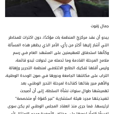
جمال زقوت
يبدو أن عقد مركزيّ المنظمة بات مؤكدًا، دون اكتراث للمخاطر
التي أشار إليها أكثر من رأي، الأمر الذي يظهر هذه المسألة
وكأنها استحقاق للمهيمنين على المشهد العام في رسم
ملامح المرحلة القادمة وما تحمله من تحولات تبدو قاتمة،
وليس أقلها تفكيك الطابع الائتلافي لمنظمة التحرير وإهالة
التراب على مكانتها الجامعة ودورها في صون الوحدة الوطنية،
والأهم مبرر بقائها كقائدة لمرحلة التحرر الوطني، بعد
تهميشها طوال سنوات نشأة السلطة، إلى أن أصبحت
تنفيذيتها مجرد هيئة استشارية “غير كفؤة أو متخصصة”
لرئيسها. فما جرى منذ انعقاد المجلس الوطني لم يكن سوى
تفريغًا كاملًا لدورها على مختلف الأصعدة وعدم الامتثال لأي