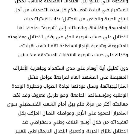
والفجوة التي تتّسع بين القيادات المهيمنة والناس، يمكن
الاستمرار في قيادة شعب قدّم كل هذه التضحيات من أجل
انتزاع الحرية والخلاص من الاحتلال؛ بذات الاستراتيجيات
المنقسمة والفاشلة، وبالاستناد إلى “شرعية” يمنحها لها
الاحتلال على حساب شرعية الحق في رفض الاحتلال ومقاومته
المشروعة، وشرعية الإنجاز لاستعادة ثقة الشعب بقيادته،
وكذلك على حساب شرعية الانتخابات المستحقة منذ سنين!
دون تعليق أية أوهام على مدى استعداد وجاهزية الأطراف
المهيمنة على المشهد العام لمراجعة عوامل فشل
استراتيجياتها، وسبل عودتها لجادة الصواب وحظيرة الوحدة
الوطنية ومؤسساتها الجامعة، وهو طريق معروف وقد تمّت
معالجته أكثر من مرة. فلم يبقَ أمام الشعب الفلسطيني سوى
استمرار الصمود على الأرض ومواصلة النضال المرّكب بكل
تعقيداته من خلال أوسع ائتلاف وطني ديمقراطي ضد
الاحتلال لانتزاع الحرية، وتعميق النضال الديمقراطي لتغيير