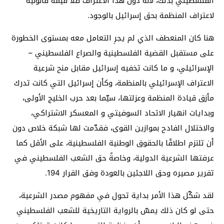
الفلسطيني بذلك، لأنه دون هذا الاعتراف فلا قيمة قانونية
لاعتراف المنظمة بحق إسرائيل بالوجود.
هنا كان المنعطف الذي لم يجرِ التعامل معه بمستوى الخطورة
على مستقبل القضية الفلسطينية والصراع الفلسطيني –
الإسرائيلي، و ما كانت تخفيه إسرائيل مقابل منح شرعية
الاعتراف الإسرائيلي بالمنظمة، وكأن إسرائيل التي كانت تدرك
مأزق قيادة المنظمة وعزلتها، سيّما بعد حرب الخليج الأولى،
وبدايات انهيار الاتحاد السوفيتي و المعسكر الاشتراكي،
والاختلال الفادح بموازين القوى، فقدّمت لها شبكة خلاص دون
أن تلتزم اطلاقًا بالحقوق الوطنية الفلسطينية، على الأقل كما
عرفتها الشرعية الدولية، وخاصةً حق الشعب الفلسطيني في
تقرير مصيره وحق اللاجئين بالعودة وفق القرار 194.
لقد شكّل هذا الأمر بداية تحول في مفهوم مصدر الشرعية،
حتى لو كان ذلك يمسّ بالرواية التاريخية للشعب الفلسطيني