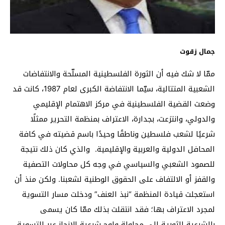
جمال زقوت
ممّا لا شك فيه أن الثورة الفلسطينية المسلّحة والانتفاضات
الشعبية المتتالية، سيّما الانتفاضة الكبرى لعام 1987، كانت قد
وضعت القضية الفلسطينية في مركز الاهتمام الإقليمي
والدولي، وانتزعت، بجدارة، الاعتراف بمنظمة التحرير ممثلًا
شرعيًا لشعب فلسطين وناطقًا وحيدًا باسم قضيته في كافة
المحافل الدولية والعربية والإقليمية. والذي كان ذلك نتيجة
للصمود الشعبي والسياسي في وجه كل محاولات التصفية
والقفز أو الالتفاف على الحقوق الوطنية لشعبنا. ولكن منذ أن
استعجلت قيادة المنظمة “نبذ العنف” ودخلت مسار التسوية
لمجرد الاعتراف بها؛ فقد انتقلت بذلك ممّا كان يسمى
بالشرعية الثورية إلى محاولة ولوج شرعية الإنجاز عبر التسوية،