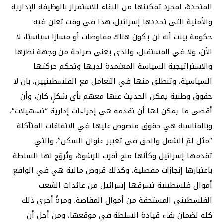
المتحدة، لمجرد تمكينها من البقاء للاستمرار بالوظيفة الإدارية
والأمنية التي تحددها إسرائيل، هذا في وقت تعلن فيه
حكومة بينت أنه لن يكون هناك مفاوضات أو مسارًا سياسيًا، لا
الأن، ولا في المستقبل، والذي يعني صراحة من وجهة نظرها
والاستراتيجية السياسة المعتمدة لديها وتحكم حركتها
السياسية، وتنطلق منها في التعامل مع الفلسطينيين، بان لا
حقوق وطنية يمكن الحديث عنها معهم بأي شكلٍ كان، وأن
أقصى ما يمكن لها أن تقدمه هي إجراءات إدارية “تسهيلات”،
وبالمناسبة هي حقوق منصوص عليها في الاتفاقات المتآكلة
“مثل لمّ الشمل والحق في تغيير عنوان السكن”، والتي
تقدمها إسرائيل وكأنها منح أقرب للرشوة، وتُروّج لها السلطة
باعتبارها إنجازات مفصلية، وكذلك قروض مالية هي في الواقع
أموال فلسطينية تسرقها إسرائيل من عائدات الشعب
الفلسطيني المستحقة من أموال المقاصة. ومرةً أخرى ذلك
كله لضمان بقاء قيادة السلطة في موقعها، ومن أجل أن