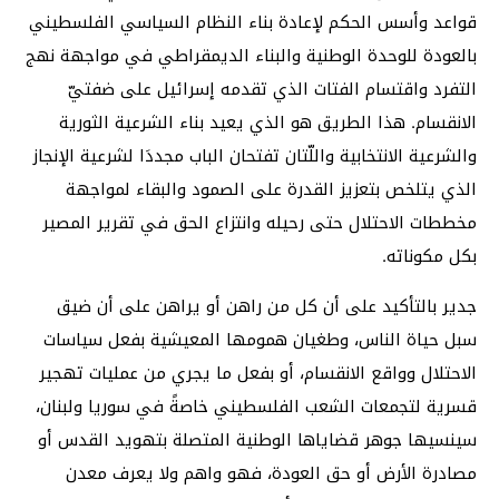
قواعد وأسس الحكم لإعادة بناء النظام السياسي الفلسطيني
بالعودة للوحدة الوطنية والبناء الديمقراطي في مواجهة نهج
التفرد واقتسام الفتات الذي تقدمه إسرائيل على ضفتيّ
الانقسام. هذا الطريق هو الذي يعيد بناء الشرعية الثورية
والشرعية الانتخابية واللّتان تفتحان الباب مجددَا لشرعية الإنجاز
الذي يتلخص بتعزيز القدرة على الصمود والبقاء لمواجهة
مخططات الاحتلال حتى رحيله وانتزاع الحق في تقرير المصير
بكل مكوناته.
جدير بالتأكيد على أن كل من راهن أو يراهن على أن ضيق
سبل حياة الناس، وطغيان همومها المعيشية بفعل سياسات
الاحتلال وواقع الانقسام، أو بفعل ما يجري من عمليات تهجير
قسرية لتجمعات الشعب الفلسطيني خاصةً في سوريا ولبنان،
سينسيها جوهر قضاياها الوطنية المتصلة بتهويد القدس أو
مصادرة الأرض أو حق العودة، فهو واهم ولا يعرف معدن