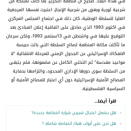
في هذه البلاد. صحيح أن منظمة التحرير، بما كانت تمتلكه من
شرعية ثورية وبعضٍ من شرعية الإنجاز، اعتبرت نفسها المرجعية
العليا للسلطة الوطنية، كان ذلك في اجتماع المجلس المركزي
في اكتوبر 1993 الذي صادق على اتفاقية إعلان المبادئ بعد
التوقيع عليها في واشنطن في 13سبتمبر 1993، ولكن سرعان
ما تآكلت مكانة المنظمة لصالح السلطة التي باتت حبيسة
الانفكاك الإسرائيلي عن الجدول الزمني للمرحلة الانتقالية “لا
مواعيد مقدسة” ثم التخلي الكامل عن مضمونها، فلم يتبقى
من السلطة سوى دورها الإداري المحدود، والتزامها بحماية
المصالح الأمنية الإسرائيلية دون أي اعتبار للمصالح الأمنية أو
السياسية الفلسطينية.
اقرأ أيضا...
هل يشعل اغتيال شيرين شرارة انتفاضة جديدة؟
هل نحن على أبواب هبة/ انتفاضة شاملة ؟