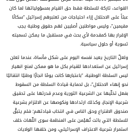
القواعد، تاركة للسلطة فقط حق القيام بمسؤولياتها لما كان
عبئاً على الاحتلال إزاء احتياجات من تعتبرهم إسرائيل “سكانًا
مقيمين”، وليس مواطنين أصليين لهم حقوق وطنية يجب
الإقرار بها كمقدمة لأي بحث في مستقبل ما يمكن تسميته
تسوية أو حلول سياسية.
ولعلّ التاريخ يعيد نفسه اليوم على شكل مأساة، عندما تعلن
إسرائيل عن استعدادها للقيام بكل ما هو ممكن لمنع انهيار
ليس السلطة الوطنية، “باعتبارها كانت يومًا انجازًا وطنيًا انتقاليًا
نحو إنهاء الاحتلال”، بل لحماية قيادة السلطة من السقوط
بفعل تخلّيها عن الشرعية الثورية وعدم قدرتها على تحقيق
شرعية الإنجاز، وكذلك ارتدادها ونكوصها عن الالتزام بشرعية
صندوق الاقتراع وحق الناس في انتخاب قيادتهم؛ فلم يتبقَّ
للسلطة التي باتت تُهيْمن على المنظمة سوى اللّهاث خلف
استمرار شرعية الاعتراف الإسرائيلي، ومن خلفها الولايات