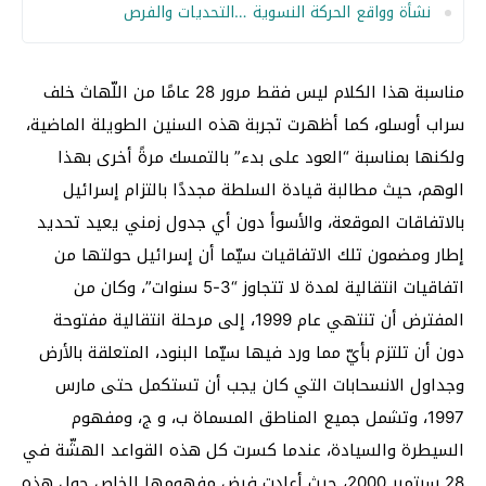
نشأة وواقع الحركة النسوية …التحديات والفرص
مناسبة هذا الكلام ليس فقط مرور 28 عامًا من اللّهاث خلف
سراب أوسلو، كما أظهرت تجربة هذه السنين الطويلة الماضية،
ولكنها بمناسبة “العود على بدء” بالتمسك مرةً أخرى بهذا
الوهم، حيث مطالبة قيادة السلطة مجددًا بالتزام إسرائيل
بالاتفاقات الموقعة، والأسوأ دون أي جدول زمني يعيد تحديد
إطار ومضمون تلك الاتفاقيات سيّما أن إسرائيل حولتها من
اتفاقيات انتقالية لمدة لا تتجاوز “3-5 سنوات”، وكان من
المفترض أن تنتهي عام 1999، إلى مرحلة انتقالية مفتوحة
دون أن تلتزم بأيّ مما ورد فيها سيّما البنود، المتعلقة بالأرض
وجداول الانسحابات التي كان يجب أن تستكمل حتى مارس
1997، وتشمل جميع المناطق المسماة ب، و ج، ومفهوم
السيطرة والسيادة، عندما كسرت كل هذه القواعد الهشّة في
28 سبتمبر 2000، حيث أعادت فرض مفهومها الخاص حول هذه