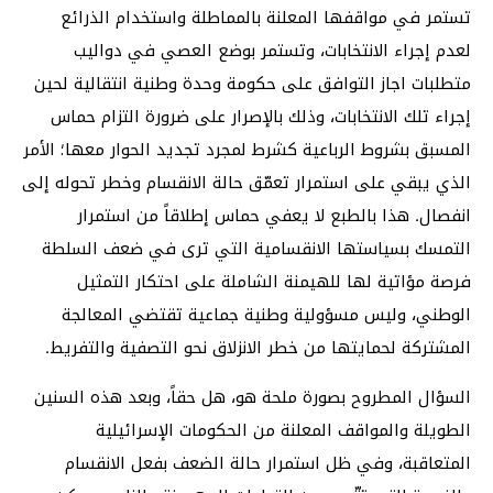
تستمر في مواقفها المعلنة بالمماطلة واستخدام الذرائع
لعدم إجراء الانتخابات، وتستمر بوضع العصي في دواليب
متطلبات اجاز التوافق على حكومة وحدة وطنية انتقالية لحين
إجراء تلك الانتخابات، وذلك بالإصرار على ضرورة التزام حماس
المسبق بشروط الرباعية كشرط لمجرد تجديد الحوار معها؛ الأمر
الذي يبقي على استمرار تعمّق حالة الانقسام وخطر تحوله إلى
انفصال. هذا بالطبع لا يعفي حماس إطلاقاً من استمرار
التمسك بسياستها الانقسامية التي ترى في ضعف السلطة
فرصة مؤاتية لها للهيمنة الشاملة على احتكار التمثيل
الوطني، وليس مسؤولية وطنية جماعية تقتضي المعالجة
المشتركة لحمايتها من خطر الانزلاق نحو التصفية والتفريط.
السؤال المطروح بصورة ملحة هو، هل حقاً، وبعد هذه السنين
الطويلة والمواقف المعلنة من الحكومات الإسرائيلية
المتعاقبة، وفي ظل استمرار حالة الضعف بفعل الانقسام