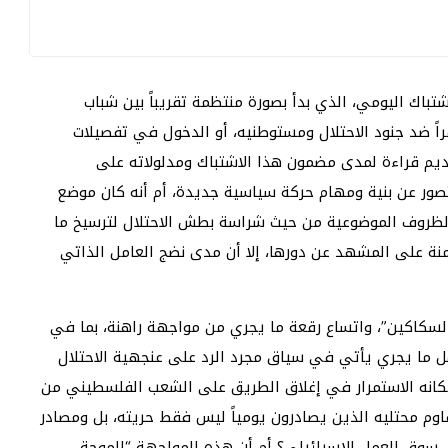
باك اليومي، الذي بدأ بصورة منتظمة تقريباً بين شباب
 تشرين أول 2015، واستمر أشهراً ضد جنود الاحتلال ومستوطنيه، أو الدخول في تفصيلات
يم قراءة لمدى مضمون هذا الاشتباك ومدلولاته على
صور عن بنية ومهام حركة سياسية جديدة، أم أنه كان موضع
الظروف الموضوعية من حيث شراسة بطش الاحتلال لترسيخ ما
ة على المشهد عن دورها، إلا أن مدى نضج العامل الذاتي
السكاكين”، واتساع رقعة ما يجري من مواجهة راهنة، بما في
ل ما يجري يأتي في سياق مجرد الرد على عنجهية الاحتلال
إمكانه الاستمرار في إغلاق الطريق على الشعب الفلسطيني من
اوم محتليه الذين يصادرون يومياً ليس فقط حريته، بل ومصادر
 سوق العمل الإسرائيلي؟ أم أن هذه المواجهة “الموجة