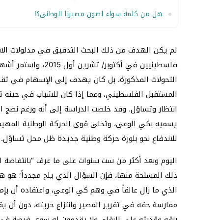
هل من كلمة سواء لصون مصيرنا الوطني؟!
لم يكن الهدف من ذلك البحث التدقيق في مدلولات الاشت
فلسطينيين في أكتوبر/
التحولات المذكورة، بل كان يهدف إلى الإسهام في تقد
المستقبل الفلسطيني، وعما إذا كان للشباب في حينه ت
انتظار وتساؤل. وقد خلصت الدراسة إلى أنه ورغم نضج 
يسميه بكي الوعي، وتخلى قوى الحركة الوطنية المهيمن
للاندفاع نحو بلورة حركة وطنية جديدة ظل محل تساؤل.
اليوم وبعد أكثر من ست سنوات على ما عرف “بانتفاضة 
ذلك المسلحة منها، فإن السؤال الذي يلح مجدداً؛ هو ه
الذي ما زال عالقاً في وهم كي الوعي، واعتقاده أن ب
ممارسة حقه في تقرير المصير وانتزاع حريته، دون أن يق
رزقه وقدرته على البقاء، ولا يقدمون له سوى فرصة في