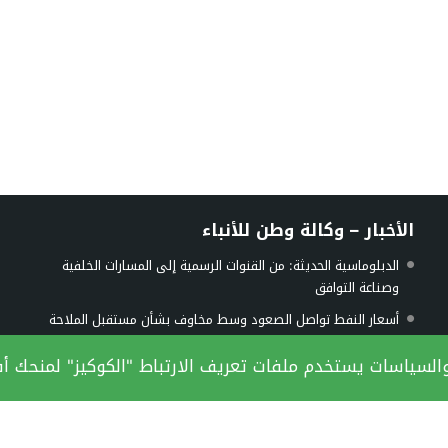
الأخبار – وكالة وطن للأنباء
الدبلوماسية الحديثة: من القنوات الرسمية إلى المسارات الخلفية
وصناعة التوافق
أسعار النفط تواصل الصعود وسط مخاوف بشأن مستقبل الملاحة
في هرمز
 والسياسات يستخدم ملفات تعريف الارتباط "الكوكيز" لمنحك أ
قوات الاحتلال تنصب حاجزا عسكريا شرق بيت لحم
بيانات: حركة الملاحة في مضيق هرمز تتراجع إلى 33 سفينة خلال
أسبوع