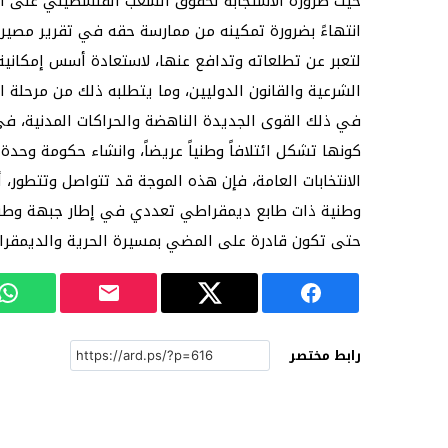
حيث ضرورة الاستجابة لحقوق الشعب الفلسطيني على الأقل
انتهاءً بضرورة تمكينه من ممارسة حقه في تقرير مصيره
لتعبر عن تطلعاته وتدافع عنها، لاستعادة أسس إمكانية
الشرعية والقانون الدوليين، وما يتطلبه ذلك من مرحلة ا
في ذلك القوى الجديدة الناهضة والحراكات المدنية، في 
كونها تشكل ائتلافاً وطنياً عريضاً، وانشاء حكومة وحدة 
الانتخابات العامة، فإن هذه الموجة قد تتواصل وتتطور،
وطنية ذات طابع ديمقراطي تعددي في إطار جبهة وطني
حتى تكون قادرة على المضي بمسيرة الحرية والديمقرا
رابط مختصر