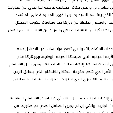
عن تململ، بل ورفض فئات اجتماعية عريضة لما يجري من محاولات
الذي يتقاسم السيطرة بين القوى المهيمنة على المشهد
ية، واستمرار تخليها عن دورها ضد سياسات حكومة الاحتلال،
ا تكريس التبعية للاحتلال والمزيد من الارتباط بسوق العمل
جات الانتفاضية”، والتي تجمع مؤسسات أمن الاحتلال هذه
أزمة المركبة التي تعيشها الحركة الوطنية، وجوهرها عدم
تي أوصلت نفسها إليها، فظلت عالقة فيها، وفي وحل الانقسام
لأمر الذي شجع حكومة الاحتلال للاندفاع الذي يسابق الزمن،
لونيالي العنصري الذي لا يريد الاعتراف بحقيقة الفلسطيني
إرادته بالحرية، في ظل غياب أي دور لقوى الانقسام المهيمنة
 الجارية، والتي إن لم يجري التعامل الجدي مع جذورها من