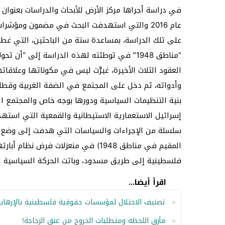
في دراسة أجراها مركز الأرض للأبحاث والدراسات بعنوان 
عام 2016 والتي استهدفت البحث في مضمون ومؤشر
على تلك الدراسة، بمساعدة ستة من الباحثين، التي غط
“مناطق 1948″ في توطئته لهذه الدراسة إلى “
العقود الثلاث الأخيرة، غيرَّت ليس في مكوناتها وعلاق
وأدواته، ثم دخل على المجتمع في الضفة الغربية وقطاع 
بنية التنظيمات السياسية ودورها بوجه خاص والمجتمع ال
إسرائيل الاستعمارية الاستيطانية والقمعية التي استه
سلسلة من الإجراءات والسياسات التي هدفت إلى وضع 
المقيم في مناطق 1948) في منعزلات فر
فلسطينية إلى طريق مسدود، وباتت الحركة السياسية ا
اقرأ أيضا...
تصنيف الاحتلال لمؤسسات حقوقية فلسطينية بالإرهابية
مأزق اللحظة ومتطلبات الخروج من عنق الزجاجة!