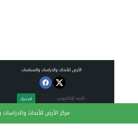
الأرض للأبحاث والدراسات والسياسات
اشـتـرك
رام الله / فلسطين
مركز الأرض للأبحاث والدراسات
+970 2 295 9995
ard@ard.ps