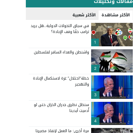
مقالات وتحليلات
الأكثر مشاهدة
الأكثر شعبية
في سياق التحولات الدولية..هل يريد
ترامب حقًا وقف الإبادة؟
1
واشنطن والعداء السافر لفلسطين
2
خطة“احتلال” غزة لاستكمال الإبادة
والتهجير
3
سنظل نطرق جدران الخزان حتى لو
أُدميت أيدينا
4
مرة أخرى: ما العمل لإنقاذ مصيرنا