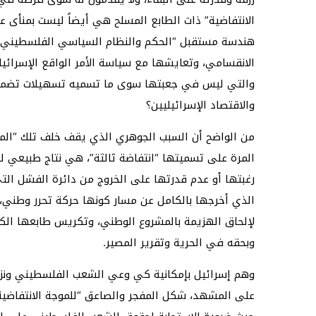
الانتفاضية” ذات الطابع المسلح هي أيضاً ليست بمنأى 
هندسة مستقبل “الحكم والنظام السياسي الفلسطيني”
الانقسامي، وتعايشها مع سياسة الأمر الواقع الإسرائيل
والتي ليس في جعبتها سوى ما تسميه تسهيلات تضمن له
والاقتصاد الإسرائيليين؟
من الواضح أن السبب الجوهري الذي يقف خلف تلك “المو
المرة على تسميتها “انتفاضة ثالثة”، هي نتاج طبيعي لل
رغبتها أو عدم قدرتها على الخروج من دائرة الفشل ال
الذي أخرجها بالكامل عن مسار كونها حركة تحرر وطني، ا
لإلحاق الهزيمة بالمشروع الوطني، وتكريس طابعها الكو
وبحقه في الحرية وتقرير المصير.
وهم إسرائيل بإمكانية كي وعي الشعب الفلسطيني ونزع 
على المشهد، شكل المفجر والصاعق “للموجة الانتفاضية”