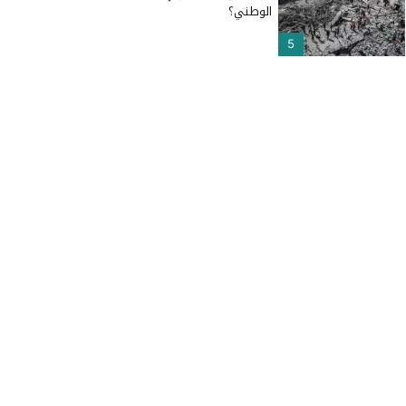
الوطني؟
5