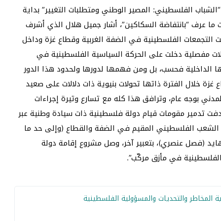
“الشباب الفلسطيني: المصير الوطني ومتطلبات التغيير” بداية
ات ما عرف “بانتفاضة السكاكين”، أشار جميل هلال الذي أشرف
ت التجمعات الفلسطينية في الضفة الغربية وقطاع غزة وداخل
أن تحولات مفصلية دخلت على الحركة السياسية الفلسطينية في
اتها الداخلية فحسب، بل ومن فهمها لدورها ولحدود هذا الدور
غزة خلال الفترة ذاتها تحولات بنيوية ذات دلالات على صعيد
مدني بوجه عام، وترافق هذا كله مع تسارع وتيرة إجراءات
دفت تدمير مقومات قيام دولة فلسطينية ذات سيادة وطنية عبر
الشعب الفلسطيني المقيم في الضفة والقطاع (وإلى حد ما
ض نظام أبارتهايد (فصل عنصري)، بتعبير آخر، وصل مشروع إقامة دولة
لفلسطينية في مأزق مركّب”.
 المخاطر والتحديات والمسؤولية الفلسطينية