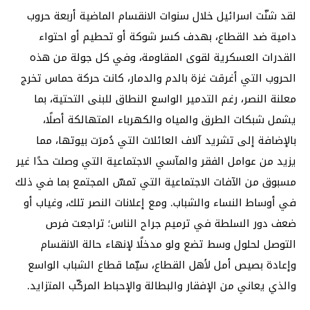
لقد شنّت اسرائيل خلال سنوات الانقسام الماضية أربعة حروب
دامية ضد القطاع، بهدف كسر شوكة أو تحطيم أو احتواء
القدرات العسكرية لقوى المقاومة، وفي كل جولة من هذه
الحروب التي أغرقت غزة بالدم والدمار، كانت حركة حماس تخرج
معلنة النصر، رغم التدمير الواسع النطاق للبنى التحتية، بما
يشمل شبكات الطرق والمياه والكهرباء المتهالكة أصلًا،
بالإضافة إلى تشريد آلاف العائلات التي دُمرَت بيوتها، مما
يزيد من عوامل الفقر والمآسي الاجتماعية التي وصلت حدًا غير
مسبوق من الآفات الاجتماعية التي تمسّ المجتمع بما في ذلك
في أوساط النساء والشباب. ومع إعلانات النصر تلك، وغياب أو
ضعف دور السلطة في ترميم جراح الناس؛ تراجعت فرص
التوصل لحلول وسط تضع ولو مدخلًا لإنهاء حالة الانقسام
وإعادة بصيص أمل لأهل القطاع، سيّما قطاع الشباب الواسع
والذي يعاني من الإفقار والبطالة والإحباط المركّب المتزايد.