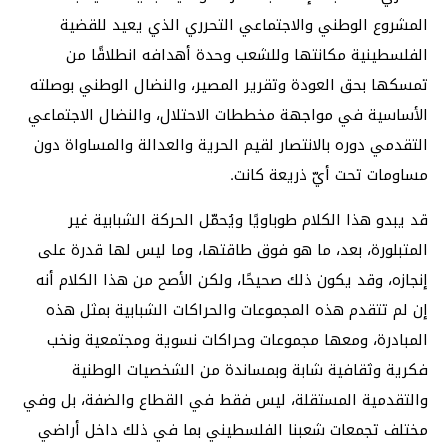
المشروع الوطني والاجتماعي التحرري الذي يعيد للقضية
الفلسطينية مكانتها وللشعب وحدة أهدافه انطلاقًا من
تمسكها بحق العودة وتقرير المصير، والنضال الوطني بوصلته
الأساسية في مواجهة مخططات الاحتلال، والنضال الاجتماعي
التقدمي دوره بالانتصار لقيم الحرية والعدالة والمساواة دون
مساومات تحت أيّ ذريعة كانت.
قد يبدو هذا الكلام طوباويًا ويُحمّل الحركة الشبابية غير
المتبلورة، بعد، ما هو فوق طاقتها، وما ليس لها قدرة على
إنجازه، وقد يكون ذلك صحيحًا، ولكن الأصح من هذا الكلام أنه
إن لم تتقدم هذه المجموعات والحراكات الشبابية بمثل هذه
المبادرة، ومعها مجموعات وحراكات نسوية ومجتمعية ونخب
فكرية وثقافية شابة وبمساندة من الشخصيات الوطنية
والتقدمية المستقلة، ليس فقط في القطاع والضفة، بل وفي
مختلف تجمعات شعبنا الفلسطيني بما في ذلك داخل أراضي