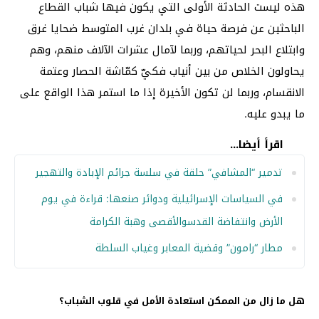
هذه ليست الحادثة الأولى التي يكون فيها شباب القطاع
الباحثين عن فرصة حياة في بلدان غرب المتوسط ضحايا غرق
وابتلاع البحر لحياتهم، وربما لآمال عشرات الآلاف منهم، وهم
يحاولون الخلاص من بين أنياب فكيّ كمّاشة الحصار وعتمة
الانقسام، وربما لن تكون الأخيرة إذا ما استمر هذا الواقع على
ما يبدو عليه.
اقرأ أيضا...
تدمير “المشافي” حلقة في سلسة جرائم الإبادة والتهجير
في السياسات الإسرائيلية ودوائر صنعها: قراءة في يوم
الأرض وانتفاضة القدسوالأقصى وهبة الكرامة
مطار “رامون” وقضية المعابر وغياب السلطة
هل ما زال من الممكن استعادة الأمل في قلوب الشباب؟