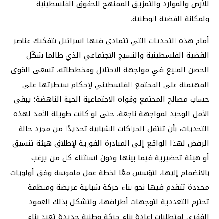
للأرض والموارد والتمزيق الممنهج للحقوق الفلسطينية
ولمكانة القضية الوطنية.
أمام هذه التحديات التي تتمادى فيها اسرائيل بتفكيك عناصر
القضية الفلسطينية والنسيج الاجتماعي الذي طالما شكّل
الحصن المنيع في مواجهة الاحتلال ومخططاته، تسعى القوى
المهيمنة على المجتمع الفلسطيني لإحكام سيطرتها على
حساب مصالح المجتمع وقواه الاجتماعية الحية الناهضة؛ يبقى
الأمل الوحيد لمواجهة ناجعة، حتى لو كانت طويلة الأمد لهذه
التحديات، بأن تنتقل الحراكات الشبابية تحديدًا من مجرد حالة
الرفض لهذا الواقع إلى المبادرة الفورية لإطلاق هيئة تنسيق
أو هيئة تحضيرية فيما بينها ودون استثناء كل من يرغب
بالانضمام إليها، لتؤسس معًا لخطة عمل ملموسة وفق أولويات
محددة تتقدم فيها نحو بناء حركة شبابية عريضة ومنظمة
تحترم التعددية لتوجهات أطرافها، ولتشكل بذلك العمود
الفقري لمتطلبات إعادة بناء حركة وطنية جديدة تعيد بناء