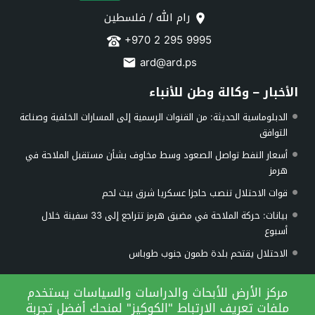
رام الله / فلسطين
+970 2 295 9995
ard@ard.ps
الأخبار – وكالة وطن للأنباء
الدبلوماسية الحديثة: من القنوات الرسمية إلى المسارات الخلفية وصناعة
التوافق
أسعار النفط تواصل الصعود وسط مخاوف بشأن مستقبل الملاحة في
هرمز
قوات الاحتلال تنصب حاجزا عسكريا شرق بيت لحم
بيانات: حركة الملاحة في مضيق هرمز تتراجع إلى 33 سفينة خلال
أسبوع
الاحتلال يقتحم بلدة طمون جنوب طوباس
الأرشيف
مركز الأرض للأبحاث والدراسات والسياسات يستخدم
ملفات تعريف الارتباط "الكوكيز" لمنحك أفضل تجربة