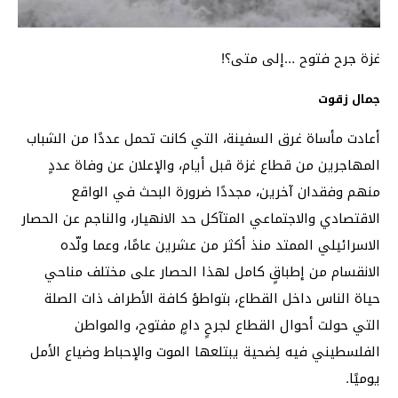
غزة جرح فتوح …إلى متى؟!
جمال زقوت
أعادت مأساة غرق السفينة، التي كانت تحمل عددًا من الشباب
المهاجرين من قطاع غزة قبل أيام، والإعلان عن وفاة عددٍ
منهم وفقدان آخرين، مجددًا ضرورة البحث في الواقع
الاقتصادي والاجتماعي المتآكل حد الانهيار، والناجم عن الحصار
الاسرائيلي الممتد منذ أكثر من عشرين عامًا، وعما ولّده
الانقسام من إطباقٍ كامل لهذا الحصار على مختلف مناحي
حياة الناس داخل القطاع، بتواطؤ كافة الأطراف ذات الصلة
التي حولت أحوال القطاع لجرحٍ دامٍ مفتوح، والمواطن
الفلسطيني فيه لِضحية يبتلعها الموت والإحباط وضياع الأمل
يوميًا.