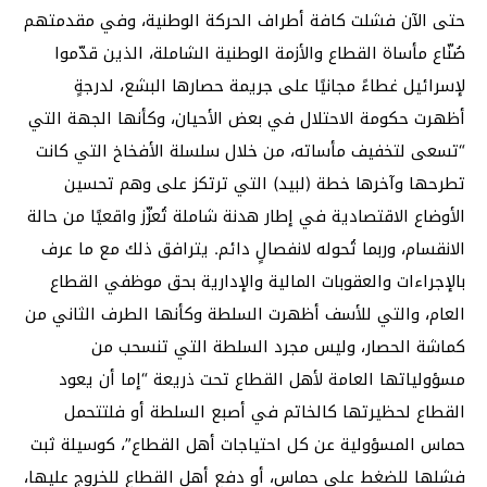
حتى الآن فشلت كافة أطراف الحركة الوطنية، وفي مقدمتهم
صُنّاع مأساة القطاع والأزمة الوطنية الشاملة، الذين قدّموا
لإسرائيل غطاءً مجانيًا على جريمة حصارها البشع، لدرجةٍ
أظهرت حكومة الاحتلال في بعض الأحيان، وكأنها الجهة التي
“تسعى لتخفيف مأساته، من خلال سلسلة الأفخاخ التي كانت
تطرحها وآخرها خطة (لبيد) التي ترتكز على وهم تحسين
الأوضاع الاقتصادية في إطار هدنة شاملة تُعزّز واقعيًا من حالة
الانقسام، وربما تُحوله لانفصالٍ دائم. يترافق ذلك مع ما عرف
بالإجراءات والعقوبات المالية والإدارية بحق موظفي القطاع
العام، والتي للأسف أظهرت السلطة وكأنها الطرف الثاني من
كماشة الحصار، وليس مجرد السلطة التي تنسحب من
مسؤولياتها العامة لأهل القطاع تحت ذريعة “إما أن يعود
القطاع لحظيرتها كالخاتم في أصبع السلطة أو فلتتحمل
حماس المسؤولية عن كل احتياجات أهل القطاع”، كوسيلة ثبت
فشلها للضغط على حماس، أو دفع أهل القطاع للخروج عليها،